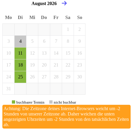
August 2026
Mo
Di
Mi
Do
Fr
Sa
So
1
2
3
4
5
6
7
8
9
10
11
12
13
14
15
16
17
18
19
20
21
22
23
24
25
26
27
28
29
30
31
buchbarer Termin
nicht buchbar
Achtung: Die Zeitzone deines Internet-Browsers weicht um -2
Stunden von unserer Zeitzone ab. Daher weichen die unten
angezeigten Uhrzeiten um -2 Stunden von den tatsächlichen Zeiten
ab.